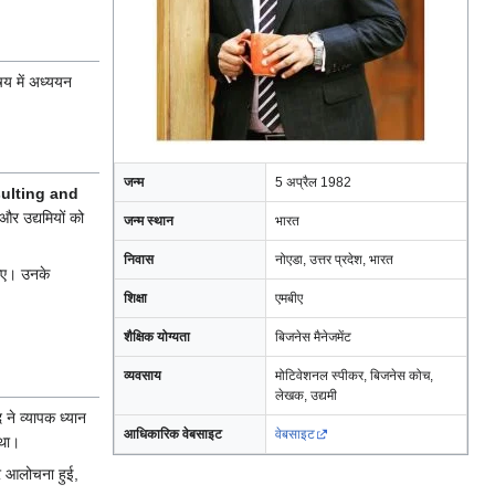
षय में अध्ययन
जन्म
5 अप्रैल 1982
ulting and
 और उद्यमियों को
जन्म स्थान
भारत
निवास
नोएडा, उत्तर प्रदेश, भारत
किए। उनके
शिक्षा
एमबीए
शैक्षिक योग्यता
बिजनेस मैनेजमेंट
व्यवसाय
मोटिवेशनल स्पीकर, बिजनेस कोच,
लेखक, उद्यमी
े व्यापक ध्यान
आधिकारिक वेबसाइट
वेबसाइट
 था।
पर आलोचना हुई,