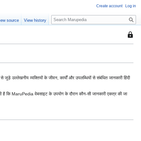
Create account
Log in
S
iew source
View history
e
a
This
r
page
c
is
h
protec
so
that
only
े उल्लेखनीय व्यक्तियों के जीवन, कार्यों और उपलब्धियों से संबंधित जानकारी हिंदी
users
with
 बताती है कि MaruPedia वेबसाइट के उपयोग के दौरान कौन-सी जानकारी एकत्र की जा
the
"sysop
permis
can
edit
it.