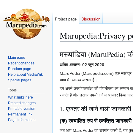
Project page
Discussion
Marupedia
:
Privacy p
मरूपीडिया (MaruPedia) की
Jump
Jump
Main page
to
to
Recent changes
अंतिम अद्यतन: 02 जून 2026
navigation
search
Random page
MaruPedia (Marupedia.com) एक स्वतंत्र ऑनलाइन ज
Help about MediaWiki
भाषा में उपलब्ध कराना है।
Special pages
हम अपने उपयोगकर्ताओं की गोपनीयता का सम्मान कर
Tools
सकती है और उसका उपयोग किस प्रकार किया जात
What links here
Related changes
1. एकत्र की जाने वाली जानकारी
Printable version
Permanent link
Page information
(क) स्वचालित रूप से एकत्रित जानकारी
जब आप MaruPedia का उपयोग करते हैं, तब कुछ 