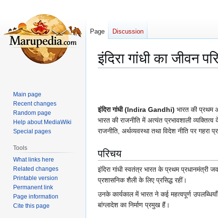
Page
Discussion
इंदिरा गांधी का जीवन 
Jump
Jump
to
to
Main page
navigation
search
Recent changes
इंदिरा गांधी (Indira Gandhi)
भारत की प्रथम और 
Random page
भारत की राजनीति में अत्यंत प्रभावशाली व्यक्तित्व क
Help about MediaWiki
राजनीति, अर्थव्यवस्था तथा विदेश नीति पर गहरा प्
Special pages
Tools
परिचय
What links here
Related changes
इंदिरा गांधी स्वतंत्र भारत के प्रथम प्रधानमंत्री ज
Printable version
प्रशासनिक शैली के लिए प्रसिद्ध रहीं।
Permanent link
उनके कार्यकाल में भारत ने कई महत्वपूर्ण उपलब्धिया
Page information
बांग्लादेश का निर्माण प्रमुख हैं।
Cite this page