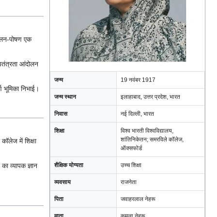
पालन-पोषण एक
्वतंत्रता आंदोलन
जन्म
19 नवंबर 1917
्ण भूमिका निभाई।
जन्म स्थान
इलाहाबाद, उत्तर प्रदेश, भारत
निवास
नई दिल्ली, भारत
शिक्षा
विश्व भारती विश्वविद्यालय,
शांतिनिकेतन; समरविले कॉलेज,
कॉलेज में शिक्षा
ऑक्सफोर्ड
शैक्षिक योग्यता
उच्च शिक्षा
 का व्यापक ज्ञान
व्यवसाय
राजनेता
पिता
जवाहरलाल नेहरू
माता
कमला नेहरू