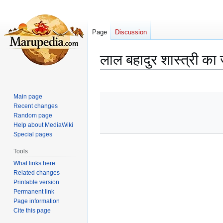
Page
Discussion
लाल बहादुर शास्त्री क
Jump
Jump
to
to
Main page
navigation
search
Recent changes
Random page
Help about MediaWiki
Special pages
Tools
What links here
Related changes
Printable version
Permanent link
Page information
Cite this page