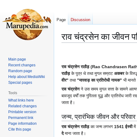
Page
Discussion
राव चंद्रसेन का जीवन
Jump
Jump
to
to
Main page
navigation
search
Recent changes
राव चंद्रसेन राठौड़
(Rao Chandrasen Rath
Random page
राठौड़
के पुत्र थे तथा मुगल सम्राट
अकबर
के विरुद
Help about MediaWiki
वीर"
तथा
"मारवाड़ का प्रतिरोधी नायक"
भी मानते 
Special pages
राव चंद्रसेन
ने उस समय मुगल सत्ता के सामने आत्मसमर
Tools
बावजूद वर्षों तक गुरिल्ला युद्ध और प्रतिरोध जारी
What links here
जाता है।
Related changes
Printable version
जन्म, प्रारंभिक जीवन और परिवार
Permanent link
Page information
राव चंद्रसेन राठौड़
का जन्म लगभग
1541 ईस्वी
में
Cite this page
दे
माना जाता है।