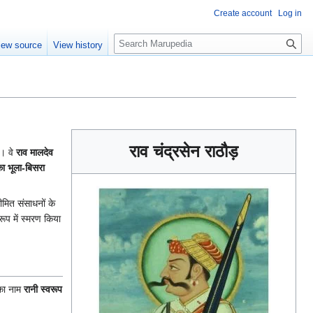
Create account
Log in
S
iew source
View history
e
a
r
c
h
राव चंद्रसेन राठौड़
ं। वे
राव मालदेव
का भूला-बिसरा
ीमित संसाधनों के
रूप में स्मरण किया
 का नाम
रानी स्वरूप