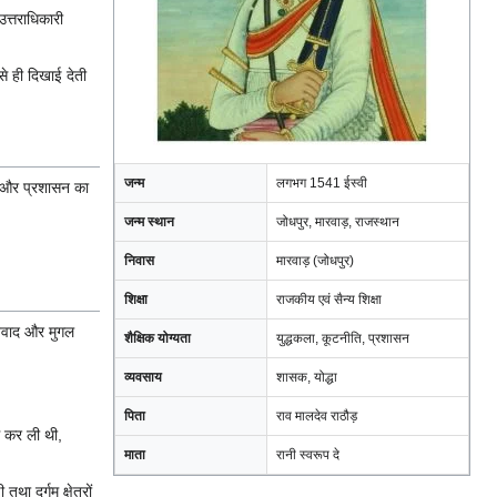
उत्तराधिकारी
से ही दिखाई देती
जन्म
लगभग 1541 ईस्वी
ति और प्रशासन का
जन्म स्थान
जोधपुर, मारवाड़, राजस्थान
निवास
मारवाड़ (जोधपुर)
शिक्षा
राजकीय एवं सैन्य शिक्षा
 विवाद और मुगल
शैक्षिक योग्यता
युद्धकला, कूटनीति, प्रशासन
व्यवसाय
शासक, योद्धा
पिता
राव मालदेव राठौड़
ि कर ली थी,
माता
रानी स्वरूप दे
 दुर्गम क्षेत्रों