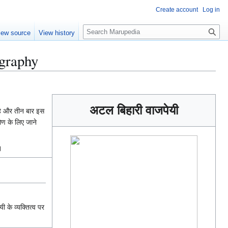
Create account
Log in
S
iew source
View history
e
a
ography
r
c
h
अटल बिहारी वाजपेयी
े और तीन बार इस
ोण के लिए जाने
।
के व्यक्तित्व पर