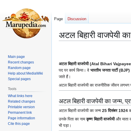
Page
Discussion
अटल बिहारी वाजपेयी क
Jump
Jump
to
to
Main page
navigation
search
Recent changes
अटल बिहारी वाजपेयी (Atal Bihari Vajpayee
Random page
पद पर कार्य किया। वे
भारतीय जनता पार्टी (BJP)
Help about MediaWiki
जाते हैं।
Special pages
अटल बिहारी वाजपेयी का राजनीतिक जीवन लगभग पाँच
Tools
What links here
अटल बिहारी वाजपेयी का जन्म, प्
Related changes
Printable version
अटल बिहारी वाजपेयी का जन्म
25 दिसंबर 1924
क
Permanent link
Page information
उनके पिता का नाम
कृष्ण बिहारी वाजपेयी
और माता 
Cite this page
भी पड़ा।