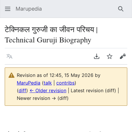
Marupedia
Sear
टेक्निकल गुरुजी का जीवन परिचय |
Technical Guruji Biography
Language
Download PDF
Watch
Vie
Revision as of 12:45, 15 May 2026 by
MaruPedia
(
talk
|
contribs
)
(
diff
)
← Older revision
| Latest revision (diff) |
Newer revision → (diff)