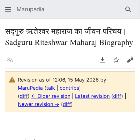
Marupedia
Sear
सद्गुरु ऋतेश्वर महाराज का जीवन परिचय |
Sadguru Riteshwar Maharaj Biography
Language
Download PDF
Watch
Vie
Revision as of 12:06, 15 May 2026 by
MaruPedia
(
talk
|
contribs
)
(
diff
)
← Older revision
|
Latest revision
(
diff
) |
Newer revision →
(
diff
)