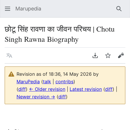
Marupedia
Sear
छोटू सिंह रावणा का जीवन परिचय | Chotu
Singh Rawna Biography
Language
Download PDF
Watch
Vie
Revision as of 18:36, 14 May 2026 by
MaruPedia
(
talk
|
contribs
)
(
diff
)
← Older revision
|
Latest revision
(
diff
) |
Newer revision →
(
diff
)