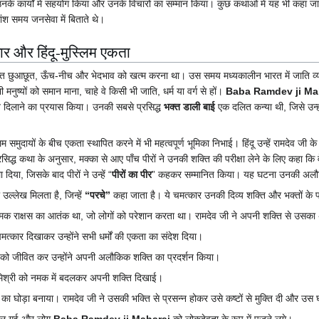
उनके कार्यों में सहयोग किया और उनके विचारों का सम्मान किया। कुछ कथाओं में यह भी कहा ज
ंश समय जनसेवा में बिताते थे।
र और हिंदू-मुस्लिम एकता
याप्त छुआछूत, ऊँच-नीच और भेदभाव को खत्म करना था। उस समय मध्यकालीन भारत में जाति व
 मनुष्यों को समान माना, चाहे वे किसी भी जाति, धर्म या वर्ग से हों।
Baba Ramdev ji Ma
ान दिलाने का प्रयास किया। उनकी सबसे प्रसिद्ध
भक्त डाली बाई
एक दलित कन्या थी, जिसे उन्
िम समुदायों के बीच एकता स्थापित करने में भी महत्वपूर्ण भूमिका निभाई। हिंदू उन्हें रामदेव जी के
प्रसिद्ध कथा के अनुसार, मक्का से आए पाँच पीरों ने उनकी शक्ति की परीक्षा लेने के लिए कहा कि 
दिया, जिसके बाद पीरों ने उन्हें “
पीरों का पीर
” कहकर सम्मानित किया। यह घटना उनकी अलौकिक 
उल्लेख मिलता है, जिन्हें
“परचे”
कहा जाता है। ये चमत्कार उनकी दिव्य शक्ति और भक्तों के प्
व नामक राक्षस का आतंक था, जो लोगों को परेशान करता था। रामदेव जी ने अपनी शक्ति से उसका 
चमत्कार दिखाकर उन्होंने सभी धर्मों की एकता का संदेश दिया।
 को जीवित कर उन्होंने अपनी अलौकिक शक्ति का प्रदर्शन किया।
े मिश्री को नमक में बदलकर अपनी शक्ति दिखाई।
 का घोड़ा बनाया। रामदेव जी ने उसकी भक्ति से प्रसन्न होकर उसे कष्टों से मुक्ति दी और उस घ
 फैल गई और लोग
Baba Ramdev ji Maharaj
को लोकदेवता के रूप में पूजने लगे।