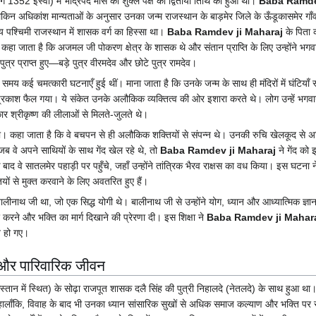
352 ईस्वी) में भाद्रपद मास की शुक्ल पक्ष की द्वितीया तिथि को हुआ था।
Baba Ramde
लेकिन अधिकांश मान्यताओं के अनुसार उनका जन्म राजस्थान के बाड़मेर जिले के ऊँडूकासमेर गाँव
य पश्चिमी राजस्थान में शासक वर्ग का हिस्सा था।
Baba Ramdev ji Maharaj
के पिता 
हा जाता है कि अजमल जी पोकरण क्षेत्र के शासक थे और संतान प्राप्ति के लिए उन्होंने भगवान
 पुत्र प्राप्त हुए—बड़े पुत्र वीरमदेव और छोटे पुत्र रामदेव।
 समय कई चमत्कारी घटनाएँ हुई थीं। माना जाता है कि उनके जन्म के साथ ही मंदिरों में घंटियाँ 
्रकाश फैल गया। ये संकेत उनके अलौकिक व्यक्तित्व की ओर इशारा करते थे। लोग उन्हें भगवान
ार श्रीकृष्ण की लीलाओं से मिलते-जुलते थे।
। कहा जाता है कि वे बचपन से ही अलौकिक शक्तियों से संपन्न थे। उनकी रुचि खेलकूद से 
 वे अपने साथियों के साथ गेंद खेल रहे थे, तो
Baba Ramdev ji Maharaj
ने गेंद को 
ाद वे सातलमेर पहाड़ी पर पहुँचे, जहाँ उन्होंने तांत्रिक भैरव राक्षस का वध किया। इस घटना
तियों से मुक्त करवाने के लिए अवतरित हुए हैं।
ालीनाथ जी था, जो एक सिद्ध योगी थे। बालीनाथ जी से उन्होंने योग, ध्यान और आध्यात्मिक ज्ञान
दूर करने और भक्ति का मार्ग दिखाने की प्रेरणा दी। इस शिक्षा ने
Baba Ramdev ji Mahar
त हो गए।
ह और पारिवारिक जीवन
स्तान में स्थित) के सोढ़ा राजपूत शासक दलै सिंह की पुत्री निहालदे (नेतलदे) के साथ हुआ थ
हालाँकि, विवाह के बाद भी उनका ध्यान सांसारिक सुखों से अधिक समाज कल्याण और भक्ति पर