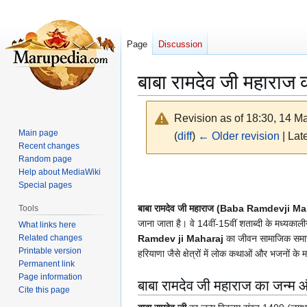
Page
Discussion
बाबा रामदेव जी महारा
Revision as of 18:30, 14 
Main page
(
diff
)
← Older revision
| Late
Recent changes
Random page
Jump
Jump
Help about MediaWiki
Special pages
to
to
navigation
search
बाबा रामदेव जी महाराज (Baba Ramdevji Ma
Tools
जाना जाता है। वे 14वीं-15वीं शताब्दी के मध्यकाल
What links here
Related changes
Ramdev ji Maharaj
का जीवन सामाजिक समानता
Printable version
हरियाणा जैसे क्षेत्रों में लोक कथाओं और भजनों के 
Permanent link
Page information
बाबा रामदेव जी महाराज का जन्म 
Cite this page