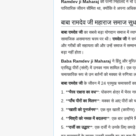
Ramdev ji Maharaj
की पत्नी निहालदे ने भी 
पारिवारिक जीवन सीमित था, क्योंकि वे अपना अधिका
बाबा रामदेव जी महाराज समाज सुधा
बाबा रामदेव जी
का सबसे बड़ा योगदान समाज में व्
सामाजिक असमानता चरम पर थी।
रामदेव जी
ने सभी
और गरीबों की सहायता की और उन्हें समाज में सम्म
बड़ा नहीं होता।
Baba Ramdev ji Maharaj
ने हिंदू और मुस्ल
प्रसिद्ध पीरों (संतों) में उनका नाम शामिल है। एक 
चमत्कारिक रूप से उन बर्तनों को मक्का से रुणिचा ला 
बाबा रामदेव जी
के जीवन में 24 प्रमुख चमत्कारों का 
1. **
भैरव राक्षस का वध
**: पोकरण क्षेत्र में भैर
2. **
पाँच पीरों का मिलन
**: मक्का से आए पीरों को 
3. **
खाती को पुनर्जनम
**: एक मृत खाती (कारीगर)
4. **
मिश्री को नमक में बदलना
**: एक बार उन्होंन
5. **
दर्जी का उद्धार
**: एक दर्जी ने उनके लिए कपड़े
इन चमत्कारों के कारण उनकी ख्याति दूर-दूर तक