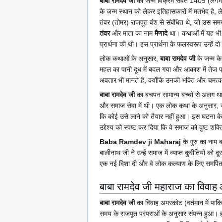
बाबा रामदेव जी
का जन्म विक्रम संवत 1409 (लगभग 1
के जन्म स्थान को लेकर इतिहासकारों में मतभेद है, 
तंवर (तोमर) राजपूत वंश से संबंधित थे, जो उस सम
तंवर
और माता का नाम
मैणादे
था। कथाओं में यह भी क
प्रार्थना की थी। इस प्रार्थना के फलस्वरूप उन्हें दो
लोक कथाओं के अनुसार,
बाबा रामदेव जी
के जन्म के
महल का पानी दूध में बदल गया और आकाश में तेज प
अवतार भी मानते हैं, क्योंकि उनकी भक्ति और चमत्क
बाबा रामदेव जी
का बचपन सामान्य बच्चों से अलग था
और समाज सेवा में थी। एक लोक कथा के अनुसार, जब
कि कोई उसे लाने को तैयार नहीं हुआ। इस घटना के ब
उद्देश्य को स्पष्ट कर दिया कि वे समाज को दुष्ट शक्
Baba Ramdev ji Maharaj
के गुरु का नाम ब
बालीनाथ जी ने उन्हें समाज में व्याप्त कुरीतियों को 
एक नई दिशा दी और वे लोक कल्याण के लिए समर्पि
बाबा रामदेव जी महाराज का विवा
बाबा रामदेव जी
का विवाह अमरकोट (वर्तमान में पाकि
समय के राजपूत परंपराओं के अनुसार संपन्न हुआ। 