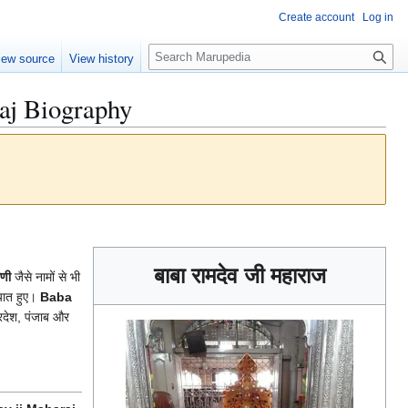
Create account
Log in
S
iew source
View history
e
a
raj Biography
r
c
h
बाबा रामदेव जी महाराज
धणी
जैसे नामों से भी
्यात हुए।
Baba
रदेश, पंजाब और